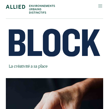
IMMEUBLES
RÉSIDENTIELS
COMMODITÉS
COMPAGNIE
Block Magazine
La créativité a sa place
INVESTISSEURS
Contactez-Nous
Connexion
Magazine Block